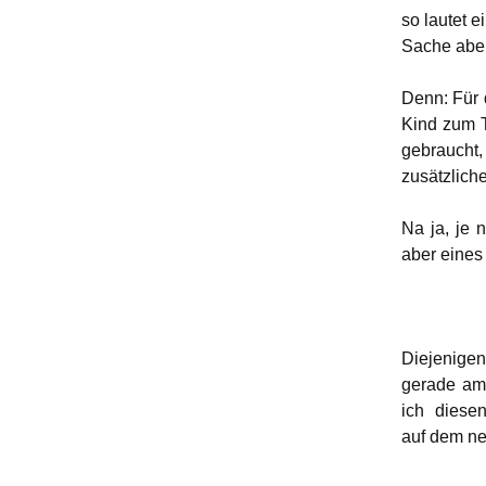
so lautet 
Sache aber
Denn: Für 
Kind zum T
gebraucht,
zusätzlich
Na ja, je 
aber eines 
Diejenige
gerade am 
ich diesen
auf dem ne