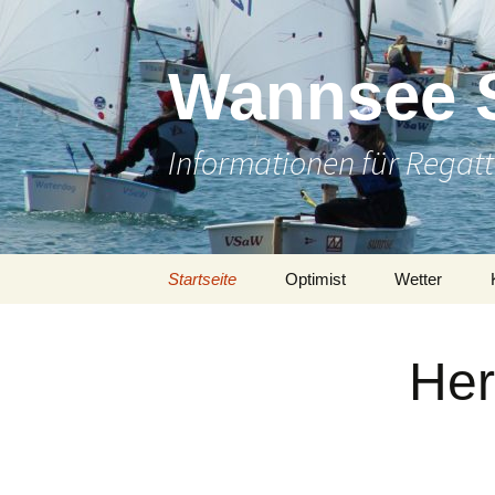
Wannsee 
Informationen für Regatt
Zum
Startseite
Optimist
Wetter
Inhalt
springen
Her
„Der Opt