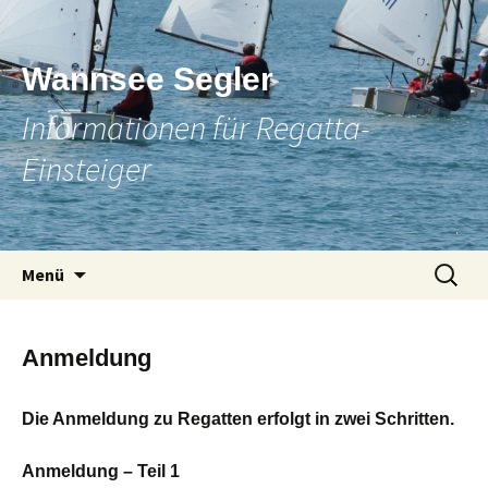
Wannsee Segler
Informationen für Regatta-
Einsteiger
Zum
Suchen
Menü
Inhalt
nach:
springen
Anmeldung
Die Anmeldung zu Regatten erfolgt in zwei Schritten.
Anmeldung – Teil 1